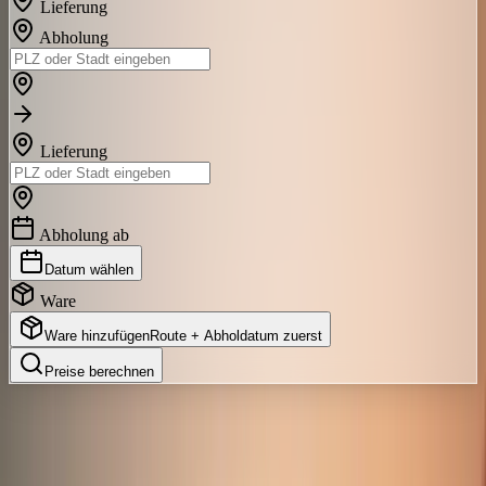
Lieferung
Abholung
Lieferung
Abholung ab
Datum wählen
Ware
Ware hinzufügen
Route + Abholdatum zuerst
Preise berechnen
3
Speditionen
In Sonneberg aktiv