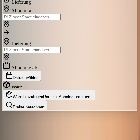
Lieferung
Abholung
Lieferung
Abholung ab
Datum wählen
Ware
Ware hinzufügen
Route + Abholdatum zuerst
Preise berechnen
2
Speditionen
In Wildenfels aktiv