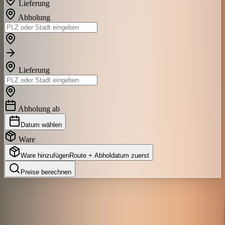
Lieferung
Abholung
Lieferung
Abholung ab
Datum wählen
Ware
Ware hinzufügen
Route + Abholdatum zuerst
Preise berechnen
1
Speditionen
In Mutzschen aktiv