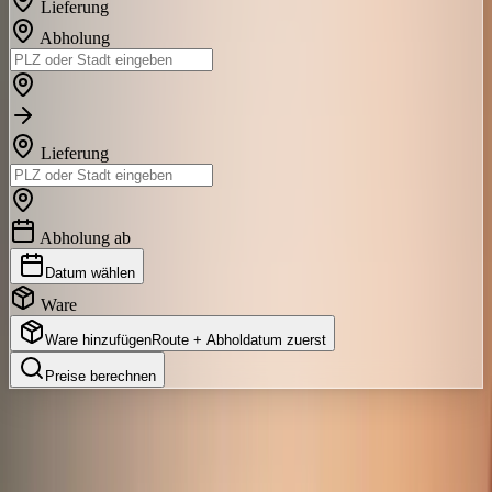
Lieferung
Abholung
Lieferung
Abholung ab
Datum wählen
Ware
Ware hinzufügen
Route + Abholdatum zuerst
Preise berechnen
1
Speditionen
In Trebsen/Mulde aktiv